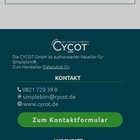
Dies ist ein Webanalysedienst.
Verarbeitungsunternehmen
Google Ireland Limited
Google Building Gordon House, 4 Barrow St, Dublin, D04
E5W5, Ireland
Datenverarbeitungszwecke
Diese Liste stellt die Zwecke der Datenerhebung und -
Die CYCOT GmbH ist authorisierter Reseller für
verarbeitung dar. Eine Einwilligung gilt nur für die
Simplebim®.
angegebenen Zwecke. Die gesammelten Daten können nicht
Zum Hersteller
Datacubist Oy
für einen anderen als den unten aufgeführten Zweck
verwendet oder gespeichert werden.
KONTAKT
Marketing
Werbung
0821 720 39 0
Web-Analytik
simplebim@cycot.de
Genutzte Technologien
www.cycot.de
Pixel-Tags
Cookies
Zum Kontaktformular
Erhobene Daten
Diese Liste enthält alle (persönlichen) Daten, die von oder
durch die Nutzung dieses Dienstes gesammelt werden.