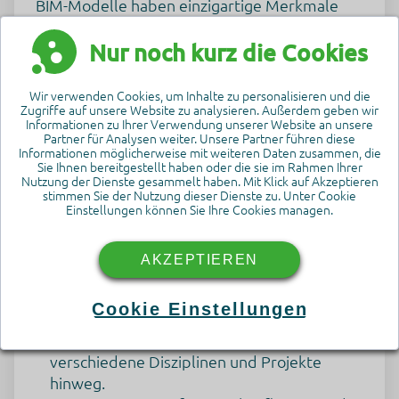
BIM-Modelle haben einzigartige Merkmale
wie Geometrie und verschiedene
Datenstrukturen, die mit allgemeinen
Nur noch kurz die Cookies
Werkzeugen schwer zu handhaben sind.
Durch die Anwendung spezifischer Techniken
Wir verwenden Cookies, um Inhalte zu personalisieren und die
Zugriffe auf unsere Website zu analysieren. Außerdem geben wir
auf BIM-Modelle können wir BIM-Rohdaten
Informationen zu Ihrer Verwendung unserer Website an unsere
auf skalierbare und automatisierte Weise zu
Partner für Analysen weiter. Unsere Partner führen diese
Informationen möglicherweise mit weiteren Daten zusammen, die
einem wertvolleren Produkt veredeln.
Sie Ihnen bereitgestellt haben oder die sie im Rahmen Ihrer
Nutzung der Dienste gesammelt haben. Mit Klick auf Akzeptieren
stimmen Sie der Nutzung dieser Dienste zu. Unter Cookie
Der Prozess umfasst mehrere Schritte:
Einstellungen können Sie Ihre Cookies managen.
Datenermittlung
- Automatisches
AKZEPTIEREN
Erkennen der relevanten Daten und der Art
und Weise, wie wir sie nutzen wollen.
Cookie Einstellungen
Strukturierung
- Organisation der Daten in
eine einheitliche Struktur über
verschiedene Disziplinen und Projekte
hinweg.