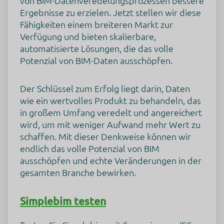
von BIM-Datenveredelungsprozessen bessere
angegebenen Zwecke. Die gesammelten Daten können nicht
für einen anderen als den unten aufgeführten Zweck
Ergebnisse zu erzielen. Jetzt stellen wir diese
verwendet oder gespeichert werden.
Fähigkeiten einem breiteren Markt zur
Marketing
Verfügung und bieten skalierbare,
Werbung
Web-Analytik
automatisierte Lösungen, die das volle
Potenzial von BIM-Daten ausschöpfen.
Genutzte Technologien
Pixel-Tags
Cookies
Der Schlüssel zum Erfolg liegt darin, Daten
wie ein wertvolles Produkt zu behandeln, das
Erhobene Daten
in großem Umfang veredelt und angereichert
Diese Liste enthält alle (persönlichen) Daten, die von oder
durch die Nutzung dieses Dienstes gesammelt werden.
wird, um mit weniger Aufwand mehr Wert zu
IP Adresse
schaffen. Mit dieser Denkweise können wir
Nutzungsdaten
Klickpfad
endlich das volle Potenzial von BIM
App-Aktualisierungen
ausschöpfen und echte Veränderungen in der
Browser Informationen
Device Informationen
gesamten Branche bewirken.
JavaScript-Support
Besuchte Seiten
Referrer URL
Simplebim testen
Downloads
Flash-Version
Standort-Informationen