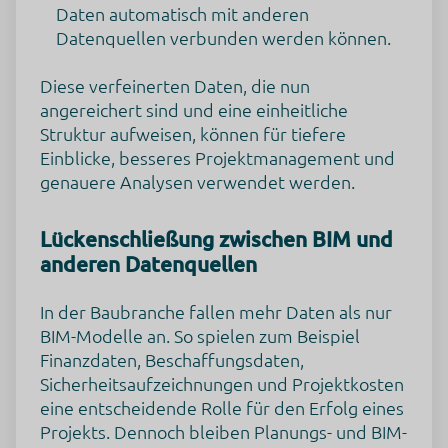
Auswahl speichern
Daten automatisch mit anderen
durch die Nutzung dieses Dienstes gesammelt werden.
Datenquellen verbunden werden können.
Aggregierte Daten zum Auslösen von Tags
Zurück
Rechtsgrundlage
Diese verfeinerten Daten, die nun
Im Folgenden wird die nach Art. 6 I 1 DSGVO geforderte
angereichert sind und eine einheitliche
Rechtsgrundlage für die Verarbeitung von
personenbezogenen Daten genannt.
Struktur aufweisen, können für tiefere
Art. 6 Abs. 1 s. 1 lit. f DS-GVO
Einblicke, besseres Projektmanagement und
genauere Analysen verwendet werden.
Ort der Verarbeitung
Vereinigte Staaten von Amerika
Lückenschließung zwischen BIM und
Aufbewahrungsdauer
anderen Datenquellen
Die Aufbewahrungsfrist ist die Zeitspanne, in der die
gesammelten Daten für die Verarbeitung gespeichert
werden. Die Daten müssen gelöscht werden, sobald sie für
In der Baubranche fallen mehr Daten als nur
die angegebenen Verarbeitungszwecke nicht mehr benötigt
BIM-Modelle an. So spielen zum Beispiel
werden.
Finanzdaten, Beschaffungsdaten,
Die Daten werden nach 14 Tagen Abruf gelöscht.
Sicherheitsaufzeichnungen und Projektkosten
Datenempfänger
eine entscheidende Rolle für den Erfolg eines
Alphabet Inc.
Projekts. Dennoch bleiben Planungs- und BIM-
Google LLC