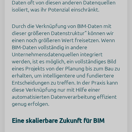
Google Ireland Limited
Daten oft von diesen anderen Datenquellen
isoliert, was ihr Potenzial einschränkt.
Datenschutzbeauftragter der verarbeitenden Firma
Nachfolgend finden Sie die E-Mail-Adresse des
Datenschutzbeauftragten des verarbeitenden
Durch die Verknüpfung von BIM-Daten mit
Unternehmens.
dieser größeren Datenstruktur“ können wir
https://support.google.com/policies/contact/general_privac
y_form
einen noch größeren Wert freisetzen. Wenn
BIM-Daten vollständig in andere
Weitergabe an Drittländer
Unternehmensdatenquellen integriert
Dieser Service kann die erfassten Daten an ein anderes Land
werden, ist es möglich, ein vollständiges Bild
weiterleiten. Bitte beachten Sie, dass dieser Service Daten
außerhalb der Europäischen Union und des europäischen
eines Projekts von der Planung bis zum Bau zu
Wirtschaftsraums und in ein Land, welches kein
erhalten, um intelligentere und fundiertere
angemessenes Datenschutzniveau bietet, übertragen kann.
Falls die Daten in die USA übertragen werden, besteht das
Entscheidungen zu treffen. In der Praxis kann
Risiko, dass Ihre Daten von US Behörden zu Kontroll- und
diese Verknüpfung nur mit Hilfe einer
Überwachungszwecken verarbeitet werden können, ohne
dass Ihnen möglicherweise Rechtsbehelfsmöglichkeiten
automatisierten Datenverarbeitung effizient
zustehen. Nachfolgend finden Sie eine Liste der Länder, in
genug erfolgen.
die die Daten übertragen werden. Dies kann für
verschiedene Zwecke der Fall sein, z. B. zum Speichern oder
Verarbeiten.
Eine skalierbare Zukunft für BIM
Weltweit
Klicken Sie hier, um die Datenschutzbestimmungen des