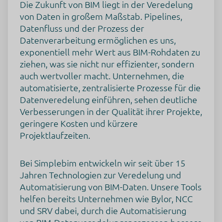
Die Zukunft von BIM liegt in der Veredelung
Datenverarbeiters zu lesen
von Daten in großem Maßstab. Pipelines,
https://policies.google.com/privacy?hl=en
Datenfluss und der Prozess der
Klicken Sie hier, um auf allen Domains des verarbeitenden
Datenverarbeitung ermöglichen es uns,
Unternehmens zu widerrufen
exponentiell mehr Wert aus BIM-Rohdaten zu
https://safety.google/privacy/privacy-controls/
ziehen, was sie nicht nur effizienter, sondern
Klicken Sie hier, um die Cookie-Richtlinie des
auch wertvoller macht. Unternehmen, die
Datenverarbeiters zu lesen
automatisierte, zentralisierte Prozesse für die
https://www.google.com/intl/de/tagmanager/use-
Datenveredelung einführen, sehen deutliche
policy.html
Verbesserungen in der Qualität ihrer Projekte,
Google Analytics
geringere Kosten und kürzere
Dies ist ein Webanalysedienst.
Projektlaufzeiten.
Verarbeitungsunternehmen
Google Ireland Limited
Bei Simplebim entwickeln wir seit über 15
Google Building Gordon House, 4 Barrow St, Dublin, D04
Jahren Technologien zur Veredelung und
E5W5, Ireland
Automatisierung von BIM-Daten. Unsere Tools
Datenverarbeitungszwecke
helfen bereits Unternehmen wie Bylor, NCC
Diese Liste stellt die Zwecke der Datenerhebung und -
und SRV dabei, durch die Automatisierung
verarbeitung dar. Eine Einwilligung gilt nur für die