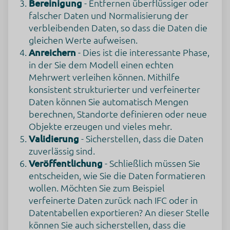
Bereinigung
- Entfernen überflüssiger oder
Google Tag Manager
falscher Daten und Normalisierung der
Dies ist ein Tag-Management-System zum Verwalten von
verbleibenden Daten, so dass die Daten die
JavaScript- und HTML-Code-Snippets, mit denen tracking,
Analyse-, Personalisierungs- und Marketing-Performance-
gleichen Werte aufweisen.
Tags und -Tools implementiert werden können.
Anreichern
- Dies ist die interessante Phase,
Verarbeitungsunternehmen
in der Sie dem Modell einen echten
Google Ireland Limited
Mehrwert verleihen können. Mithilfe
Google Building Gordon House, 4 Barrow St, Dublin, D04
konsistent strukturierter und verfeinerter
E5W5, Ireland
Daten können Sie automatisch Mengen
Datenverarbeitungszwecke
berechnen, Standorte definieren oder neue
Diese Liste stellt die Zwecke der Datenerhebung und -
Objekte erzeugen und vieles mehr.
verarbeitung dar. Eine Einwilligung gilt nur für die
Validierung
- Sicherstellen, dass die Daten
angegebenen Zwecke. Die gesammelten Daten können nicht
für einen anderen als den unten aufgeführten Zweck
zuverlässig sind.
verwendet oder gespeichert werden.
Veröffentlichung
- Schließlich müssen Sie
Funktionalität
entscheiden, wie Sie die Daten formatieren
Genutzte Technologien
wollen. Möchten Sie zum Beispiel
Pixel
verfeinerte Daten zurück nach IFC oder in
ALLE COOKIES AKZEPTIEREN
Datentabellen exportieren? An dieser Stelle
Erhobene Daten
können Sie auch sicherstellen, dass die
Diese Liste enthält alle (persönlichen) Daten, die von oder