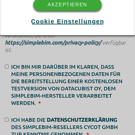
AKZEPTIEREN
Ihre persönlichen Daten werden in
Übereinstimmung mit den Datenschutzrichtlinie des
Cookie Einstellungen
Simplebim-Herstellers, der Datacubist Oy
verarbeitet, die unter
https://simplebim.com/privacy-policy/
verfügbar
ist.
Google Tag Manager
ICH BIN MIR DARÜBER IM KLAREN, DASS
Dies ist ein Tag-Management-System zum Verwalten von
JavaScript- und HTML-Code-Snippets, mit denen tracking,
MEINE PERSONENBEZOGENEN DATEN FÜR
Analyse-, Personalisierungs- und Marketing-Performance-
DIE BEREITSTELLUNG EINER KOSTENLOSEN
Tags und -Tools implementiert werden können.
TESTVERSION VON DATACUBIST OY, DEM
Verarbeitungsunternehmen
SIMPLEBIM-HERSTELLER VERARBEITET
Google Ireland Limited
WERDEN.
Google Building Gordon House, 4 Barrow St, Dublin, D04
E5W5, Ireland
ICH HABE DIE
DATENSCHUTZERKLÄRUNG
Datenverarbeitungszwecke
DES SIMPLEBIM-RESELLERS CYCOT GMBH
Diese Liste stellt die Zwecke der Datenerhebung und -
verarbeitung dar. Eine Einwilligung gilt nur für die
ZUR KENNTNIS GENOMMEN.