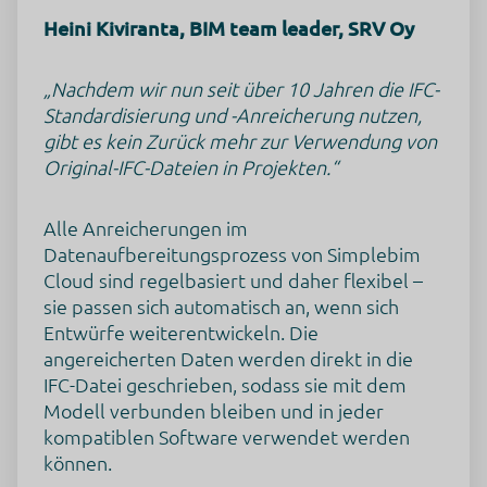
IP Adresse
Heini Kiviranta, BIM team leader, SRV Oy
Nutzungsdaten
Klickpfad
App-Aktualisierungen
„Nachdem wir nun seit über 10 Jahren die IFC-
Browser Informationen
Device Informationen
Standardisierung und -Anreicherung nutzen,
JavaScript-Support
gibt es kein Zurück mehr zur Verwendung von
Besuchte Seiten
Referrer URL
Original-IFC-Dateien in Projekten.“
Downloads
Flash-Version
Standort-Informationen
Alle Anreicherungen im
Kaufaktivität
Widget-Interaktionen
Datenaufbereitungsprozess von Simplebim
Datum und Uhrzeit des Besuchs
Cloud sind regelbasiert und daher flexibel –
Rechtsgrundlage
sie passen sich automatisch an, wenn sich
Im Folgenden wird die nach Art. 6 I 1 DSGVO geforderte
Entwürfe weiterentwickeln. Die
Rechtsgrundlage für die Verarbeitung von
angereicherten Daten werden direkt in die
personenbezogenen Daten genannt.
IFC-Datei geschrieben, sodass sie mit dem
Art. 6 Abs. 1 s. 1 lit. a DSGVO
Modell verbunden bleiben und in jeder
Ort der Verarbeitung
kompatiblen Software verwendet werden
Europäische Union
können.