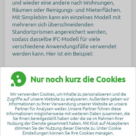
und wieder eine andere nach Wohnungen,
Räumen oder Reinigungs- und Mieterflächen.
Mit Simplebim kann ein einzelnes Modell mit
mehreren sich überschneidenden
Standortprismen angereichert werden,
sodass dasselbe IFC-Modell für viele
verschiedene Anwendungsfälle verwendet
werden kann. Hier ist ein Beispiel:
„Unser Team hat bei der Überprüfung des
endgültigen Finanzberichts für den
Nur noch kurz die Cookies
Trockenbau-Subunternehmer im Rahmen des
Jorvi-Krankenhausprojekts mitgewirkt. Wir
Wir verwenden Cookies, um Inhalte zu personalisieren und die
Zugriffe auf unsere Website zu analysieren. Außerdem geben wir
haben das neueste Architekturmodell um
Informationen zu Ihrer Verwendung unserer Website an unsere
Schnitte ergänzt und die Mengen der
Partner für Analysen weiter. Unsere Partner führen diese
Informationen möglicherweise mit weiteren Daten zusammen, die
Trockenbauelemente nach Standort
Sie Ihnen bereitgestellt haben oder die sie im Rahmen Ihrer
extrahiert. Diese wurden mit den vom
Nutzung der Dienste gesammelt haben. Mit Klick auf Akzeptieren
stimmen Sie der Nutzung dieser Dienste zu. Unter Cookie
Auftragnehmer gemeldeten Mengen
Einstellungen können Sie Ihre Cookies managen.
verglichen. Es war großartig zu sehen, dass die