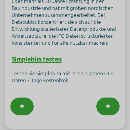
über mehr als 30 Jahre Erfahrung in der
Diese Liste stellt die mutmaßlichen Zwecke der
Bauindustrie und hat mit großen nordischen
Datenerhebung und -verarbeitung dar. Die Liste ist ggf.
unvollständig, da keine vollständige Auflistung aller
Unternehmen zusammengearbeitet. Bei
Datenverarbeitungszwecke seitens Blogger.com zur
Datacubist konzentriert sie sich auf die
Verfügung steht.
Entwicklung skalierbarer Datenprodukte und
Marketing
Werbung
Arbeitsabläufe, die IFC-Daten strukturierter,
Web-Analytik
konsistenter und für alle nutzbar machen.
Genutzte Technologien
Pixel-Tags
Simplebim testen
Cookies
Erhobene Daten
Testen Sie Simplebim mit Ihren eigenen IFC-
Diese Liste enthält (persönlichen) Daten, die u.a. von oder
Daten 7 Tage kostenfrei!
durch die Nutzung dieses Dienstes gesammelt werden.
IP Adresse
Nutzungsdaten
Klickpfad
App-Aktualisierungen
Browser Informationen
Device Informationen
JavaScript-Support
Besuchte Seiten
Referrer URL