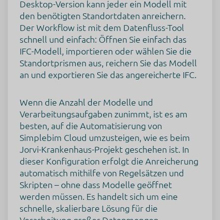
Desktop-Version kann jeder ein Modell mit
verarbeitung dar. Eine Einwilligung gilt nur für die
angegebenen Zwecke. Die gesammelten Daten können nicht
den benötigten Standortdaten anreichern.
für einen anderen als den unten aufgeführten Zweck
Der Workflow ist mit dem Datenfluss-Tool
verwendet oder gespeichert werden.
schnell und einfach: Öffnen Sie einfach das
Funktionalität
IFC-Modell, importieren oder wählen Sie die
Genutzte Technologien
Standortprismen aus, reichern Sie das Modell
Pixel
ALLE COOKIES AKZEPTIEREN
an und exportieren Sie das angereicherte IFC.
Erhobene Daten
Diese Liste enthält alle (persönlichen) Daten, die von oder
Auswahl speichern
Wenn die Anzahl der Modelle und
durch die Nutzung dieses Dienstes gesammelt werden.
Verarbeitungsaufgaben zunimmt, ist es am
Aggregierte Daten zum Auslösen von Tags
Zurück
besten, auf die Automatisierung von
Rechtsgrundlage
Simplebim Cloud umzusteigen, wie es beim
Im Folgenden wird die nach Art. 6 I 1 DSGVO geforderte
Jorvi-Krankenhaus-Projekt geschehen ist. In
Rechtsgrundlage für die Verarbeitung von
dieser Konfiguration erfolgt die Anreicherung
personenbezogenen Daten genannt.
automatisch mithilfe von Regelsätzen und
Art. 6 Abs. 1 s. 1 lit. f DS-GVO
Skripten – ohne dass Modelle geöffnet
Ort der Verarbeitung
werden müssen. Es handelt sich um eine
Vereinigte Staaten von Amerika
schnelle, skalierbare Lösung für die
Verarbeitung großer Datenmengen.