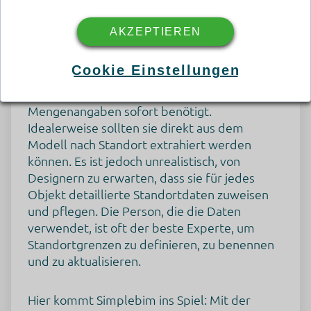
Ergebnisse übereinstimmten.“
AKZEPTIEREN
Immer in Eile
Cookie Einstellungen
In den meisten Fällen werden
Mengenangaben sofort benötigt.
Idealerweise sollten sie direkt aus dem
Modell nach Standort extrahiert werden
Google Tag Manager
können. Es ist jedoch unrealistisch, von
Dies ist ein Tag-Management-System zum Verwalten von
Designern zu erwarten, dass sie für jedes
JavaScript- und HTML-Code-Snippets, mit denen tracking,
Analyse-, Personalisierungs- und Marketing-Performance-
Objekt detaillierte Standortdaten zuweisen
Tags und -Tools implementiert werden können.
und pflegen. Die Person, die die Daten
Verarbeitungsunternehmen
verwendet, ist oft der beste Experte, um
Google Ireland Limited
Standortgrenzen zu definieren, zu benennen
Google Building Gordon House, 4 Barrow St, Dublin, D04
und zu aktualisieren.
E5W5, Ireland
Datenverarbeitungszwecke
Hier kommt Simplebim ins Spiel: Mit der
Diese Liste stellt die Zwecke der Datenerhebung und -