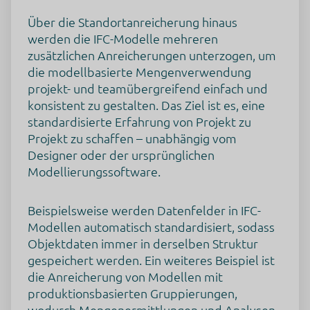
angemessenes Datenschutzniveau bietet, übertragen kann.
Falls die Daten in die USA übertragen werden, besteht das
Über die Standortanreicherung hinaus
Risiko, dass Ihre Daten von US Behörden zu Kontroll- und
werden die IFC-Modelle mehreren
Überwachungszwecken verarbeitet werden können, ohne
dass Ihnen möglicherweise Rechtsbehelfsmöglichkeiten
zusätzlichen Anreicherungen unterzogen, um
zustehen. Nachfolgend finden Sie eine Liste der Länder, in
die modellbasierte Mengenverwendung
die die Daten übertragen werden. Dies kann für
verschiedene Zwecke der Fall sein, z. B. zum Speichern oder
projekt- und teamübergreifend einfach und
Verarbeiten.
konsistent zu gestalten. Das Ziel ist es, eine
Weltweit
standardisierte Erfahrung von Projekt zu
Projekt zu schaffen – unabhängig vom
Klicken Sie hier, um die Datenschutzbestimmungen des
Datenverarbeiters zu lesen
Designer oder der ursprünglichen
https://policies.google.com/privacy?hl=en
Modellierungssoftware.
Klicken Sie hier, um auf allen Domains des verarbeitenden
Unternehmens zu widerrufen
Beispielsweise werden Datenfelder in IFC-
https://safety.google/privacy/privacy-controls/
Modellen automatisch standardisiert, sodass
Objektdaten immer in derselben Struktur
Klicken Sie hier, um die Cookie-Richtlinie des
Datenverarbeiters zu lesen
gespeichert werden. Ein weiteres Beispiel ist
https://www.google.com/intl/de/tagmanager/use-
die Anreicherung von Modellen mit
policy.html
produktionsbasierten Gruppierungen,
Google Analytics
wodurch Mengenermittlungen und Analysen