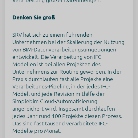
Aufbewahrungsdauer
Die Aufbewahrungsfrist ist die Zeitspanne, in der die
gesammelten Daten für die Verarbeitung gespeichert
Denken Sie groß
werden. Die Daten müssen gelöscht werden, sobald sie für
die angegebenen Verarbeitungszwecke nicht mehr benötigt
werden.
SRV hat sich zu einem führenden
Die Daten werden nach 14 Tagen Abruf gelöscht.
Unternehmen bei der Skalierung der Nutzung
Datenempfänger
von BIM-Datenverarbeitungsumgebungen
Alphabet Inc.
entwickelt. Die Verarbeitung von IFC-
Google LLC
Google Ireland Limited
Modellen ist bei allen Projekten des
Unternehmens zur Routine geworden. In der
Datenschutzbeauftragter der verarbeitenden Firma
Praxis durchlaufen fast alle Projekte eine
Nachfolgend finden Sie die E-Mail-Adresse des
Verarbeitungs-Pipeline, in der jedes IFC-
Datenschutzbeauftragten des verarbeitenden
Unternehmens.
Modell und jede Revision mithilfe der
https://support.google.com/policies/contact/general_privac
Simplebim Cloud-Automatisierung
y_form
angereichert wird. Insgesamt durchlaufen
Weitergabe an Drittländer
jedes Jahr rund 100 Projekte diesen Prozess.
Dieser Service kann die erfassten Daten an ein anderes Land
Das sind fast tausend verarbeitete IFC-
weiterleiten. Bitte beachten Sie, dass dieser Service Daten
Modelle pro Monat.
außerhalb der Europäischen Union und des europäischen
Wirtschaftsraums und in ein Land, welches kein