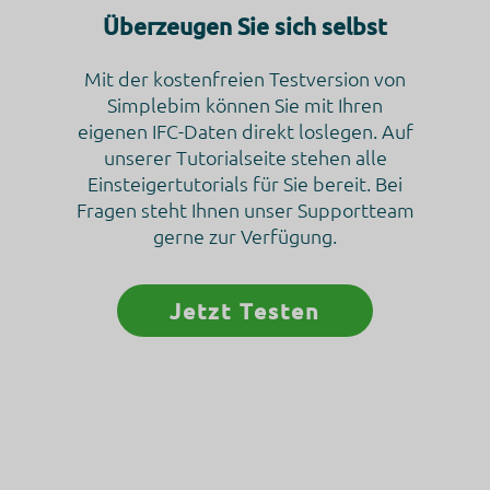
implementiert werden können.
Überzeugen Sie sich selbst
Verarbeitungsunternehmen
Mit der kostenfreien Testversion von
Google Ireland Limited
Google Building Gordon House, 4 Barrow St, Dublin, D04 E5W5
Simplebim können Sie mit Ihren
Ireland
eigenen IFC-Daten direkt loslegen. Auf
Datenverarbeitungszwecke
unserer Tutorialseite stehen alle
Diese Liste stellt die Zwecke der Datenerhebung und -verarbe
Einsteigertutorials für Sie bereit. Bei
dar. Eine Einwilligung gilt nur für die angegebenen Zwecke. Di
Fragen steht Ihnen unser Supportteam
gesammelten Daten können nicht für einen anderen als den un
aufgeführten Zweck verwendet oder gespeichert werden.
gerne zur Verfügung.
Funktionalität
Genutzte Technologien
Jetzt Testen
Pixel
ALLE COOKIES AKZEPTIEREN
Erhobene Daten
Diese Liste enthält alle (persönlichen) Daten, die von oder durc
Nutzung dieses Dienstes gesammelt werden.
Auswahl speichern
Aggregierte Daten zum Auslösen von Tags
Zurück
Rechtsgrundlage