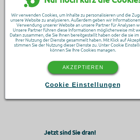
Organisieren, visualisieren und nutzen Sie Daten auf
flexible Weise mit der Tabellenpalette.
Wir verwenden Cookies, um Inhalte zu personalisieren und die Zugr
unsere Website zu analysieren. Außerdem geben wir Informationen 
Verwendung unserer Website an unsere Partner für Analysen we
Unsere Partner führen diese Informationen möglicherweise mit w
Daten zusammen, die Sie Ihnen bereitgestellt haben oder die sie 
Ihrer Nutzung der Dienste gesammelt haben. Mit Klick auf Akzep
stimmen Sie der Nutzung dieser Dienste zu. Unter Cookie Einstel
können Sie Ihre Cookies managen.
AKZEPTIEREN
Cookie Einstellungen
Google Tag Manager
Dies ist ein Tag-Management-System zum Verwalten von JavaSc
Jetzt sind Sie dran!
und HTML-Code-Snippets, mit denen tracking, Analyse-,
Personalisierungs- und Marketing-Performance-Tags und -Tools