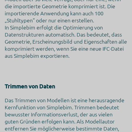
Google Tag Manager
die importierte Geometrie komprimiert ist. Die
Dies ist ein Tag-Management-System zum Verwalten von
importierende Anwendung kann auch 100
JavaScript- und HTML-Code-Snippets, mit denen tracking,
Analyse-, Personalisierungs- und Marketing-Performance-Tags un
„Stuhltypen“ oder nur einen erstellen.
-Tools implementiert werden können.
In Simplebim erfolgt die Optimierung von
Verarbeitungsunternehmen
Datenstrukturen automatisch. Das bedeutet, dass
Google Ireland Limited
Geometrie, Erscheinungsbild und Eigenschaften alle
Google Building Gordon House, 4 Barrow St, Dublin, D04 E5W5,
komprimiert werden, wenn Sie eine neue IFC-Datei
Ireland
aus Simplebim exportieren.
Datenverarbeitungszwecke
Diese Liste stellt die Zwecke der Datenerhebung und -
verarbeitung dar. Eine Einwilligung gilt nur für die angegebenen
Zwecke. Die gesammelten Daten können nicht für einen anderen
als den unten aufgeführten Zweck verwendet oder gespeichert
Trimmen von Daten
werden.
Funktionalität
Das Trimmen von Modellen ist eine herausragende
Genutzte Technologien
Kernfunktion von Simplebim. Trimmen bedeutet
Pixel
ALLE COOKIES AKZEPTIEREN
bewusster Informationsverlust, der aus vielen
guten Gründen erfolgen kann. Als Modellautor
Erhobene Daten
entfernen Sie möglicherweise bestimmte Daten,
Diese Liste enthält alle (persönlichen) Daten, die von oder durch
Auswahl speichern