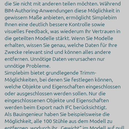
die Nutzung dieses Dienstes gesammelt werden.
die Sie nicht mit anderen teilen möchten. Während
Aggregierte Daten zum Auslösen von Tags
BIM-Authoring-Anwendungen diese Möglichkeit in
Zurück
gewissem Maße anbieten, ermöglicht Simplebim
Rechtsgrundlage
Ihnen eine deutlich bessere Kontrolle sowie
Im Folgenden wird die nach Art. 6 I 1 DSGVO geforderte
Rechtsgrundlage für die Verarbeitung von personenbezogenen
visuelles Feedback, was wiederum Ihr Vertrauen in
Daten genannt.
die geteilten Modelle stärkt. Wenn Sie Modelle
Art. 6 Abs. 1 s. 1 lit. f DS-GVO
erhalten, wissen Sie genau, welche Daten für Ihre
Ort der Verarbeitung
Zwecke relevant sind und können alles andere
Vereinigte Staaten von Amerika
entfernen. Unnötige Daten verursachen nur
unnötige Probleme.
Aufbewahrungsdauer
Simplebim bietet grundlegende Trimm-
Die Aufbewahrungsfrist ist die Zeitspanne, in der die
Möglichkeiten, bei denen Sie festlegen können,
gesammelten Daten für die Verarbeitung gespeichert werden.
Die Daten müssen gelöscht werden, sobald sie für die
welche Objekte und Eigenschaften eingeschlossen
angegebenen Verarbeitungszwecke nicht mehr benötigt werden.
oder ausgeschlossen werden sollen. Nur die
Die Daten werden nach 14 Tagen Abruf gelöscht.
eingeschlossenen Objekte und Eigenschaften
Datenempfänger
werden beim Export nach IFC berücksichtigt.
Alphabet Inc.
Als Bauingenieur haben Sie beispielsweise die
Google LLC
Möglichkeit, alle 100 Stühle aus dem Modell zu
Google Ireland Limited
entfernen, wodurch ihr „Gewicht“ im Modell auf null