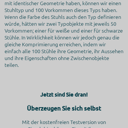
mit identischer Geometrie haben, können wir einen
Klicken Sie hier, um auf allen Domains des verarbeitenden
Unternehmens zu widerrufen
Stuhltyp und 100 Vorkommen dieses Typs haben.
https://safety.google/privacy/privacy-controls/
Wenn die Farbe des Stuhls auch den Typ definieren
würde, hätten wir zwei Typobjekte mit jeweils 50
Klicken Sie hier, um die Cookie-Richtlinie des Datenverarbeiters
Vorkommen; einer für weiße und einer für schwarze
zu lesen
Stühle. In Wirklichkeit können wir jedoch genau die
https://www.google.com/intl/de/tagmanager/use-policy.html
gleiche Komprimierung erreichen, indem wir
Google Analytics
einfach alle 100 Stühle ihre Geometrie, ihr Aussehen
Dies ist ein Webanalysedienst.
und ihre Eigenschaften ohne Zwischenobjekte
Verarbeitungsunternehmen
teilen.
Google Ireland Limited
Google Building Gordon House, 4 Barrow St, Dublin, D04 E5W5,
Ireland
Datenverarbeitungszwecke
Jetzt sind Sie dran!
Diese Liste stellt die Zwecke der Datenerhebung und -
verarbeitung dar. Eine Einwilligung gilt nur für die angegebenen
Zwecke. Die gesammelten Daten können nicht für einen anderen
Überzeugen Sie sich selbst
als den unten aufgeführten Zweck verwendet oder gespeichert
werden.
Mit der kostenfreien Testversion von
Marketing
Werbung