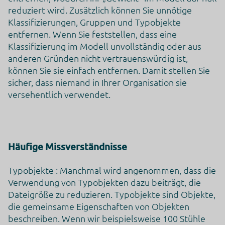
Datenschutzbeauftragter der verarbeitenden Firma
reduziert wird. Zusätzlich können Sie unnötige
Nachfolgend finden Sie die E-Mail-Adresse des
Klassifizierungen, Gruppen und Typobjekte
Datenschutzbeauftragten des verarbeitenden Unternehmens.
entfernen. Wenn Sie feststellen, dass eine
https://support.google.com/policies/contact/general_privacy_fo
Klassifizierung im Modell unvollständig oder aus
rm
anderen Gründen nicht vertrauenswürdig ist,
Weitergabe an Drittländer
können Sie sie einfach entfernen. Damit stellen Sie
Dieser Service kann die erfassten Daten an ein anderes Land
sicher, dass niemand in Ihrer Organisation sie
weiterleiten. Bitte beachten Sie, dass dieser Service Daten
außerhalb der Europäischen Union und des europäischen
versehentlich verwendet.
Wirtschaftsraums und in ein Land, welches kein angemessenes
Datenschutzniveau bietet, übertragen kann. Falls die Daten in die
USA übertragen werden, besteht das Risiko, dass Ihre Daten von
US Behörden zu Kontroll- und Überwachungszwecken verarbeite
werden können, ohne dass Ihnen möglicherweise
Rechtsbehelfsmöglichkeiten zustehen. Nachfolgend finden Sie
Häufige Missverständnisse
eine Liste der Länder, in die die Daten übertragen werden. Dies
kann für verschiedene Zwecke der Fall sein, z. B. zum Speichern
oder Verarbeiten.
Typobjekte : Manchmal wird angenommen, dass die
Weltweit
Verwendung von Typobjekten dazu beiträgt, die
Dateigröße zu reduzieren. Typobjekte sind Objekte,
Klicken Sie hier, um die Datenschutzbestimmungen des
Datenverarbeiters zu lesen
die gemeinsame Eigenschaften von Objekten
https://policies.google.com/privacy?hl=en
beschreiben. Wenn wir beispielsweise 100 Stühle