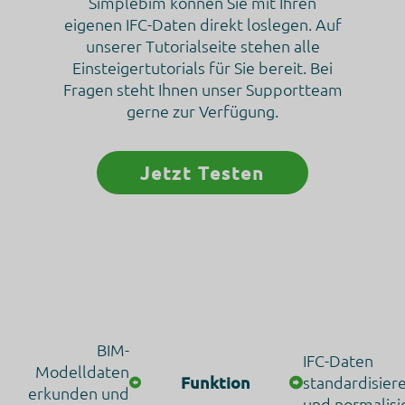
Simplebim können Sie mit Ihren
Web-Analytik
eigenen IFC-Daten direkt loslegen. Auf
unserer Tutorialseite stehen alle
Genutzte Technologien
Pixel-Tags
Einsteigertutorials für Sie bereit. Bei
Cookies
Fragen steht Ihnen unser Supportteam
gerne zur Verfügung.
Erhobene Daten
Diese Liste enthält alle (persönlichen) Daten, die von oder durch
die Nutzung dieses Dienstes gesammelt werden.
IP Adresse
Jetzt Testen
Nutzungsdaten
Klickpfad
App-Aktualisierungen
Browser Informationen
Device Informationen
JavaScript-Support
Besuchte Seiten
Referrer URL
Downloads
Flash-Version
Standort-Informationen
Kaufaktivität
BIM-
Widget-Interaktionen
IFC-Daten
Modelldaten
Datum und Uhrzeit des Besuchs
Funktion
standardisier
erkunden und
und normalisi