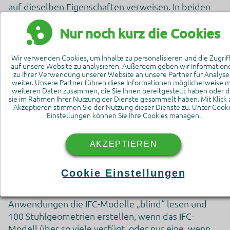
auf dieselben Eigenschaften verweisen. In beiden
Fällen ist der Informationsgehalt identisch, die
Nur noch kurz die Cookies
gemeinsame Nutzung ist jedoch effizienter.
IFC hat eine „Implementierervereinbarung“, dass
die gemeinsame Nutzung von Geometrie und
Wir verwenden Cookies, um Inhalte zu personalisieren und die Zugrif
auf unsere Website zu analysieren. Außerdem geben wir Information
Eigenschaften nicht bedeutet, dass eine Verbindung
zu Ihrer Verwendung unserer Website an unsere Partner für Analys
zwischen den Objekten besteht. Wenn wir
weiter. Unsere Partner führen diese Informationen möglicherweise m
weiteren Daten zusammen, die Sie Ihnen bereitgestellt haben oder d
beispielsweise unsere 50 weißen und 50 schwarzen
sie im Rahmen Ihrer Nutzung der Dienste gesammelt haben. Mit Klick 
Stühle in eine Anwendung importieren und dann
Akzeptieren stimmen Sie der Nutzung dieser Dienste zu. Unter Cook
Einstellungen können Sie Ihre Cookies managen.
einen der 50 weißen Stühle in dieser Anwendung
rot machen, bedeutet das nicht, dass alle 50 weißen
Stühle automatisch auch rot werden müssen.
AKZEPTIEREN
Manchmal können optimierte Datenstrukturen
einen großen Einfluss auf die IFC-
Cookie Einstellungen
Importgeschwindigkeit und die Importergebnisse
haben. Dies liegt daran, dass die meisten
Anwendungen die IFC-Modelle „blind“ lesen und
100 Stuhlgeometrien erstellen, wenn das IFC-
Modell über so viele verfügt, oder nur eine, wenn