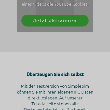
eines Videos die YouTube Cookies.
Rechtsgrundlage
Im Folgenden wird die nach Art. 6 I 1 DSGVO geforderte
Rechtsgrundlage für die Verarbeitung von
personenbezogenen Daten genannt.
Jetzt aktivieren
Art. 6 Abs. 1 s. 1 lit. f DS-GVO
Ort der Verarbeitung
Vereinigte Staaten von Amerika
Aufbewahrungsdauer
Die Aufbewahrungsfrist ist die Zeitspanne, in der die
gesammelten Daten für die Verarbeitung gespeichert
werden. Die Daten müssen gelöscht werden, sobald sie für
die angegebenen Verarbeitungszwecke nicht mehr benötigt
werden.
Überzeugen Sie sich selbst
Die Daten werden nach 14 Tagen Abruf gelöscht.
Datenempfänger
Mit der Testversion von Simplebim
Alphabet Inc.
können Sie mit Ihren eigenen IFC-Daten
Google LLC
direkt loslegen. Auf unserer
Google Ireland Limited
Tutorialseite stehen alle
Datenschutzbeauftragter der verarbeitenden Firma
Einsteigertutorials für Sie bereit.