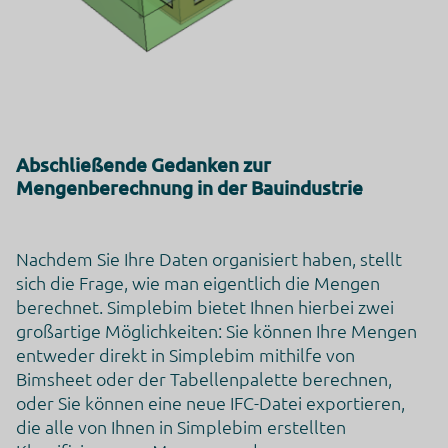
Erhobene Daten
Diese Liste enthält alle (persönlichen) Daten, die von oder
Auswahl speichern
durch die Nutzung dieses Dienstes gesammelt werden.
Aggregierte Daten zum Auslösen von Tags
Zurück
Rechtsgrundlage
Im Folgenden wird die nach Art. 6 I 1 DSGVO geforderte
Rechtsgrundlage für die Verarbeitung von
Abschließende Gedanken zur
personenbezogenen Daten genannt.
Mengenberechnung in der Bauindustrie
Art. 6 Abs. 1 s. 1 lit. f DS-GVO
Ort der Verarbeitung
Vereinigte Staaten von Amerika
Nachdem Sie Ihre Daten organisiert haben, stellt
sich die Frage, wie man eigentlich die Mengen
Aufbewahrungsdauer
berechnet. Simplebim bietet Ihnen hierbei zwei
Die Aufbewahrungsfrist ist die Zeitspanne, in der die
gesammelten Daten für die Verarbeitung gespeichert
großartige Möglichkeiten: Sie können Ihre Mengen
werden. Die Daten müssen gelöscht werden, sobald sie für
entweder direkt in Simplebim mithilfe von
die angegebenen Verarbeitungszwecke nicht mehr benötigt
werden.
Bimsheet oder der Tabellenpalette berechnen,
Die Daten werden nach 14 Tagen Abruf gelöscht.
oder Sie können eine neue IFC-Datei exportieren,
die alle von Ihnen in Simplebim erstellten
Datenempfänger