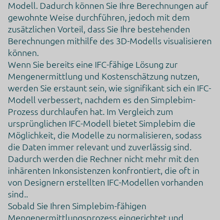
Modell. Dadurch können Sie Ihre Berechnungen auf
gewohnte Weise durchführen, jedoch mit dem
Klicken Sie hier, um die Datenschutzbestimmungen des
Datenverarbeiters zu lesen
zusätzlichen Vorteil, dass Sie Ihre bestehenden
https://policies.google.com/privacy?hl=en
Berechnungen mithilfe des 3D-Modells visualisieren
können.
Klicken Sie hier, um auf allen Domains des verarbeitenden
Unternehmens zu widerrufen
Wenn Sie bereits eine IFC-fähige Lösung zur
https://safety.google/privacy/privacy-controls/
Mengenermittlung und Kostenschätzung nutzen,
werden Sie erstaunt sein, wie signifikant sich ein IFC-
Klicken Sie hier, um die Cookie-Richtlinie des
Modell verbessert, nachdem es den Simplebim-
Datenverarbeiters zu lesen
Prozess durchlaufen hat. Im Vergleich zum
https://www.google.com/intl/de/tagmanager/use-
policy.html
ursprünglichen IFC-Modell bietet Simplebim die
Google Analytics
Möglichkeit, die Modelle zu normalisieren, sodass
Dies ist ein Webanalysedienst.
die Daten immer relevant und zuverlässig sind.
Dadurch werden die Rechner nicht mehr mit den
Verarbeitungsunternehmen
inhärenten Inkonsistenzen konfrontiert, die oft in
Google Ireland Limited
von Designern erstellten IFC-Modellen vorhanden
Google Building Gordon House, 4 Barrow St, Dublin, D04
sind..
E5W5, Ireland
Sobald Sie Ihren Simplebim-fähigen
Datenverarbeitungszwecke
Mengenermittlungsprozess eingerichtet und