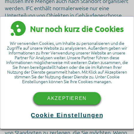
müssen Ihre Mengen auch nach Standort organisiert
werden. IFC enthält normalerweise nur eine
Unterteilung von Objekten in Gebäudegeschosse,
aber selbst die Gebäudegeschosse entsprechen
Nur noch kurz die Cookies
möglicherweise nicht Ihren Anforderungen. Gehört
beispielsweise eine Bodenplatte zum darunter oder
Wir verwenden Cookies, um Inhalte zu personalisieren und die
darüber liegenden Geschoss und wie sieht es mit
Zugriffe auf unsere Website zu analysieren. Außerdem geben wir
Wänden aus, die mehrere Geschosse hoch sind? In
Informationen zu Ihrer Verwendung unserer Website an unsere
Partner für Analysen weiter. Unsere Partner führen diese
Simplebim können Sie Objekte problemlos den
Informationen möglicherweise mit weiteren Daten zusammen, die
Gebäudegeschossen zuordnen, um genau die
Sie Ihnen bereitgestellt haben oder die sie im Rahmen Ihrer
Nutzung der Dienste gesammelt haben. Mit Klick auf Akzeptieren
Aufteilung zu erhalten, die Sie benötigen.
stimmen Sie der Nutzung dieser Dienste zu. Unter Cookie
Einstellungen können Sie Ihre Cookies managen.
Der Aufbau von Stockwerken ist jedoch erst der
Anfang. Was ist mit Bauabschnitten, Wohnungen,
AKZEPTIEREN
Betongüssen usw. In Simplebim können Sie den
leistungsstarken Standorteditor mit 3D-
Cookie Einstellungen
Standortprismen verwenden, um Ihre Modelle in
beliebige Standorte und sogar in Kombinationen
von Standorten zu zerlegen, die Sie möchten. Wenn