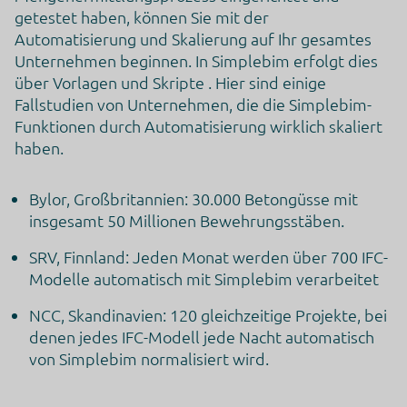
Diese Liste stellt die Zwecke der Datenerhebung und -
getestet haben, können Sie mit der
verarbeitung dar. Eine Einwilligung gilt nur für die
angegebenen Zwecke. Die gesammelten Daten können nicht
Automatisierung und Skalierung auf Ihr gesamtes
für einen anderen als den unten aufgeführten Zweck
Unternehmen beginnen. In Simplebim erfolgt dies
verwendet oder gespeichert werden.
über Vorlagen und Skripte . Hier sind einige
Marketing
Werbung
Fallstudien von Unternehmen, die die Simplebim-
Web-Analytik
Funktionen durch Automatisierung wirklich skaliert
haben.
Genutzte Technologien
Pixel-Tags
Cookies
Bylor, Großbritannien: 30.000 Betongüsse mit
Erhobene Daten
insgesamt 50 Millionen Bewehrungsstäben.
Diese Liste enthält alle (persönlichen) Daten, die von oder
durch die Nutzung dieses Dienstes gesammelt werden.
SRV, Finnland: Jeden Monat werden über 700 IFC-
IP Adresse
Modelle automatisch mit Simplebim verarbeitet
Nutzungsdaten
Klickpfad
NCC, Skandinavien: 120 gleichzeitige Projekte, bei
App-Aktualisierungen
Browser Informationen
denen jedes IFC-Modell jede Nacht automatisch
Device Informationen
von Simplebim normalisiert wird.
JavaScript-Support
Besuchte Seiten
Referrer URL
Downloads