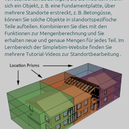
sich ein Objekt, z. B. eine Fundamentplatte, über
mehrere Standorte erstreckt, z. B. Betongüsse,
Google Tag Manager
können Sie solche Objekte in standortspezifische
Dies ist ein Tag-Management-System zum Verwalten von
Teile aufteilen. Kombinieren Sie dies mit den
JavaScript- und HTML-Code-Snippets, mit denen tracking,
Analyse-, Personalisierungs- und Marketing-Performance-
Funktionen zur Mengenberechnung und Sie
Tags und -Tools implementiert werden können.
erhalten neue und genaue Mengen für jedes Teil. Im
Lernbereich der Simplebim-Website finden Sie
Verarbeitungsunternehmen
Google Ireland Limited
mehrere Tutorial-Videos zur Standortbearbeitung .
Google Building Gordon House, 4 Barrow St, Dublin, D04
E5W5, Ireland
Datenverarbeitungszwecke
Diese Liste stellt die Zwecke der Datenerhebung und -
verarbeitung dar. Eine Einwilligung gilt nur für die
angegebenen Zwecke. Die gesammelten Daten können nicht
für einen anderen als den unten aufgeführten Zweck
verwendet oder gespeichert werden.
Funktionalität
Genutzte Technologien
Pixel
ALLE COOKIES AKZEPTIEREN