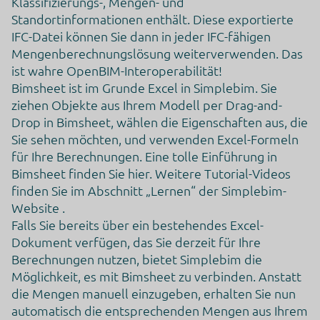
Klassifizierungs-, Mengen- und
Alphabet Inc.
Google LLC
Standortinformationen enthält. Diese exportierte
Google Ireland Limited
IFC-Datei können Sie dann in jeder IFC-fähigen
Mengenberechnungslösung weiterverwenden. Das
Datenschutzbeauftragter der verarbeitenden Firma
ist wahre OpenBIM-Interoperabilität!
Nachfolgend finden Sie die E-Mail-Adresse des
Datenschutzbeauftragten des verarbeitenden
Bimsheet ist im Grunde Excel in Simplebim. Sie
Unternehmens.
ziehen Objekte aus Ihrem Modell per Drag-and-
https://support.google.com/policies/contact/general_privac
Drop in Bimsheet, wählen die Eigenschaften aus, die
y_form
Sie sehen möchten, und verwenden Excel-Formeln
Weitergabe an Drittländer
für Ihre Berechnungen. Eine tolle Einführung in
Dieser Service kann die erfassten Daten an ein anderes Land
Bimsheet finden Sie hier. Weitere Tutorial-Videos
weiterleiten. Bitte beachten Sie, dass dieser Service Daten
außerhalb der Europäischen Union und des europäischen
finden Sie im Abschnitt „Lernen“ der Simplebim-
Wirtschaftsraums und in ein Land, welches kein
Website .
angemessenes Datenschutzniveau bietet, übertragen kann.
Falls die Daten in die USA übertragen werden, besteht das
Falls Sie bereits über ein bestehendes Excel-
Risiko, dass Ihre Daten von US Behörden zu Kontroll- und
Dokument verfügen, das Sie derzeit für Ihre
Überwachungszwecken verarbeitet werden können, ohne
dass Ihnen möglicherweise Rechtsbehelfsmöglichkeiten
Berechnungen nutzen, bietet Simplebim die
zustehen. Nachfolgend finden Sie eine Liste der Länder, in
Möglichkeit, es mit Bimsheet zu verbinden. Anstatt
die die Daten übertragen werden. Dies kann für
verschiedene Zwecke der Fall sein, z. B. zum Speichern oder
die Mengen manuell einzugeben, erhalten Sie nun
Verarbeiten.
automatisch die entsprechenden Mengen aus Ihrem
Weltweit